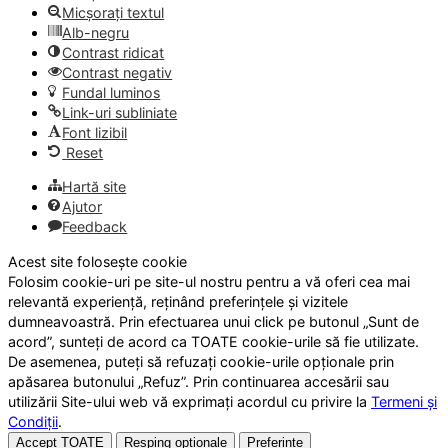
Micșorați textul
Alb-negru
Contrast ridicat
Contrast negativ
Fundal luminos
Link-uri subliniate
Font lizibil
Reset
Hartă site
Ajutor
Feedback
Acest site folosește cookie
Folosim cookie-uri pe site-ul nostru pentru a vă oferi cea mai
relevantă experiență, reținând preferințele și vizitele
dumneavoastră. Prin efectuarea unui click pe butonul „Sunt de
acord”, sunteți de acord ca TOATE cookie-urile să fie utilizate.
De asemenea, puteți să refuzați cookie-urile opționale prin
apăsarea butonului „Refuz”. Prin continuarea accesării sau
utilizării Site-ului web vă exprimați acordul cu privire la
Termeni și
Condiții
.
Accept TOATE
Resping opționale
Preferințe