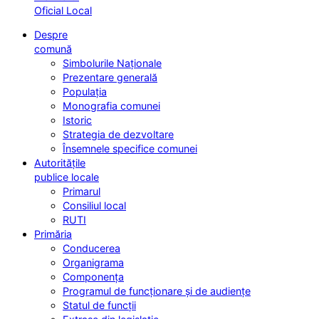
Oficial Local
Despre
comună
Simbolurile Naționale
Prezentare generală
Populația
Monografia comunei
Istoric
Strategia de dezvoltare
Însemnele specifice comunei
Autoritățile
publice locale
Primarul
Consiliul local
RUTI
Primăria
Conducerea
Organigrama
Componența
Programul de funcționare și de audiențe
Statul de funcții