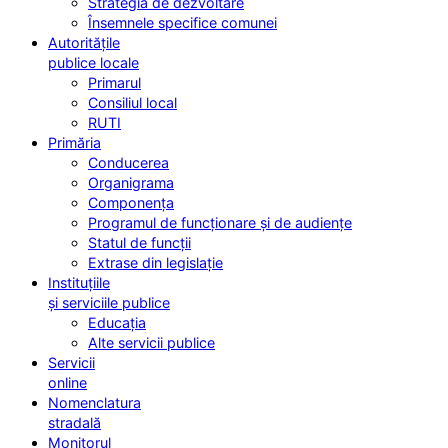
Strategia de dezvoltare
Însemnele specifice comunei
Autoritățile
publice locale
Primarul
Consiliul local
RUTI
Primăria
Conducerea
Organigrama
Componența
Programul de funcționare și de audiențe
Statul de funcții
Extrase din legislație
Instituțiile
și serviciile publice
Educația
Alte servicii publice
Servicii
online
Nomenclatura
stradală
Monitorul