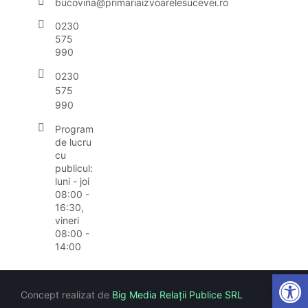
bucovina@primariaizvoarelesucevei.ro
0230
575
990
0230
575
990
Program
de lucru
cu
publicul:
luni - joi
08:00 -
16:30,
vineri
08:00 -
14:00
Open
Concept realizat de
Big Media Relații Publice SRL