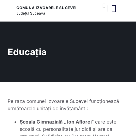
COMUNA IZVOARELE SUCEVEI
Județul
Suceava
și serviciile publice
Educația
Pe raza comunei Izvoarele Sucevei funcționează
următoarele unități de învățământ
:
Școala Gimnazială „ Ion Aflorei”
care este
școală cu personalitate juridică și are ca