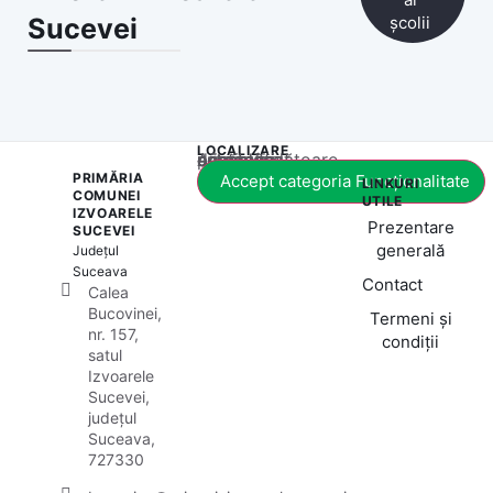
Sucevei
școlii
LOCALIZARE
Acest conținut este blocat până când acceptați categoria corespunzătoare de cookie-uri.
PRIMĂRIA
Accept categoria Funcționalitate
LINKURI
COMUNEI
UTILE
IZVOARELE
Prezentare
SUCEVEI
generală
Județul
Suceava
Contact
Calea
Bucovinei,
Termeni și
nr. 157,
condiții
satul
Izvoarele
Sucevei,
județul
Suceava,
727330