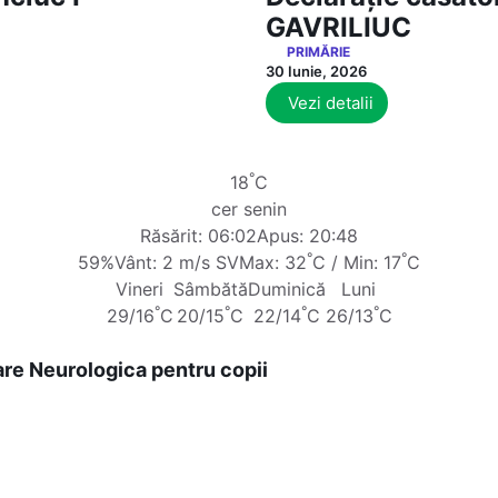
GAVRILIUC
PRIMĂRIE
30 Iunie, 2026
Vezi detalii
°
18
C
cer senin
Răsărit: 06:02
Apus: 20:48
°
°
59%
Vânt: 2 m/s SV
Max: 32
C / Min: 17
C
Vineri
Sâmbătă
Duminică
Luni
°
°
°
°
29/16
C
20/15
C
22/14
C
26/13
C
re Neurologica pentru copii