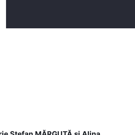
orie Ștefan MĂRGUȚĂ și Alina