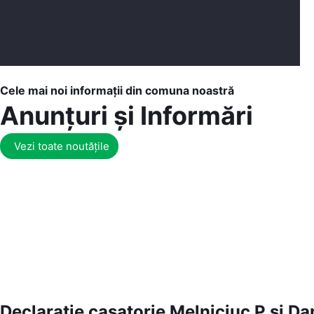
Cele mai noi informații din comuna noastră
Anunțuri și Informări
Vezi toate noutățile
Declaratie casatorie Melniciuc P si Da