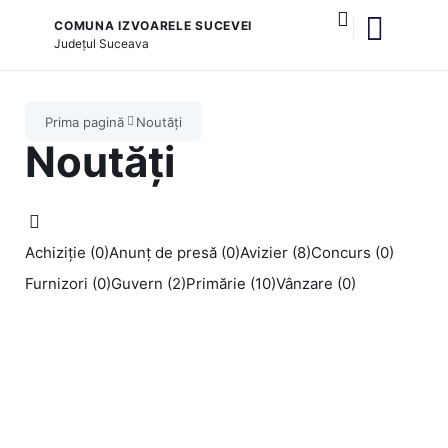
COMUNA IZVOARELE SUCEVEI
Județul
Suceava
și serviciile publice
Prima pagină
Noutăți
Noutăți
Achiziție (0)
Anunț de presă (0)
Avizier (8)
Concurs (0)
Furnizori (0)
Guvern (2)
Primărie (10)
Vânzare (0)