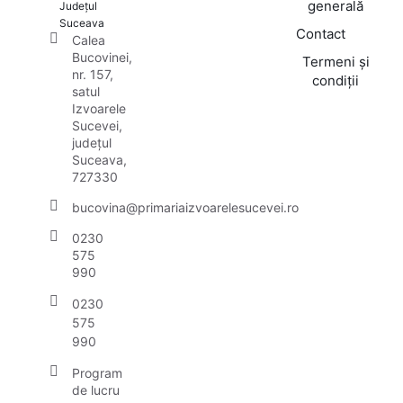
generală
Județul
Suceava
Contact
Calea
Bucovinei,
Termeni și
nr. 157,
condiții
satul
Izvoarele
Sucevei,
județul
Suceava,
727330
bucovina@primariaizvoarelesucevei.ro
0230
575
990
0230
575
990
Program
de lucru