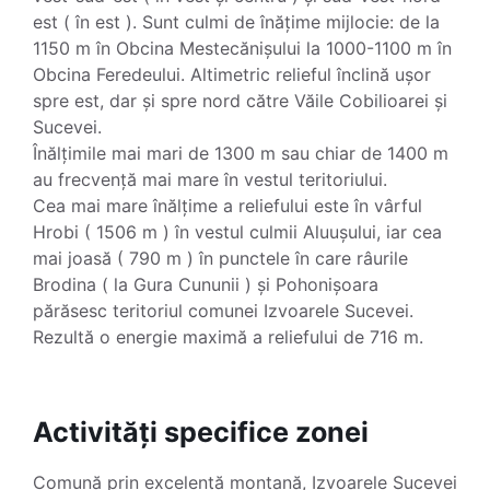
est ( în est ). Sunt culmi de înățime mijlocie: de la
1150 m în Obcina Mestecănișului la 1000-1100 m în
Obcina Feredeului. Altimetric relieful înclină ușor
spre est, dar și spre nord către Văile Cobilioarei și
Sucevei.
Înălțimile mai mari de 1300 m sau chiar de 1400 m
au frecvență mai mare în vestul teritoriului.
Cea mai mare înălțime a reliefului este în vârful
Hrobi ( 1506 m ) în vestul culmii Aluușului, iar cea
mai joasă ( 790 m ) în punctele în care râurile
Brodina ( la Gura Cununii ) și Pohonișoara
părăsesc teritoriul comunei Izvoarele Sucevei.
Rezultă o energie maximă a reliefului de 716 m.
Activități specifice zonei
Comună prin excelență montană, Izvoarele Sucevei