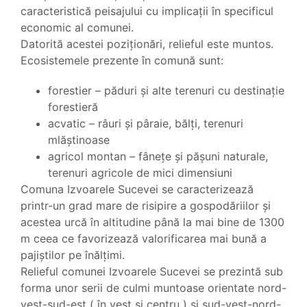
caracteristică peisajului cu implicații în specificul
economic al comunei.
Datorită acestei poziționări, relieful este muntos.
Ecosistemele prezente în comună sunt:
forestier – păduri și alte terenuri cu destinație
forestieră
acvatic – râuri și pâraie, bălți, terenuri
mlăștinoase
agricol montan – fânețe și pășuni naturale,
terenuri agricole de mici dimensiuni
Comuna Izvoarele Sucevei se caracterizează
printr-un grad mare de risipire a gospodăriilor și
acestea urcă în altitudine până la mai bine de 1300
m ceea ce favorizează valorificarea mai bună a
pajiștilor pe înălțimi.
Relieful comunei Izvoarele Sucevei se prezintă sub
forma unor serii de culmi muntoase orientate nord-
vest-sud-est ( în vest și centru ) și sud-vest-nord-