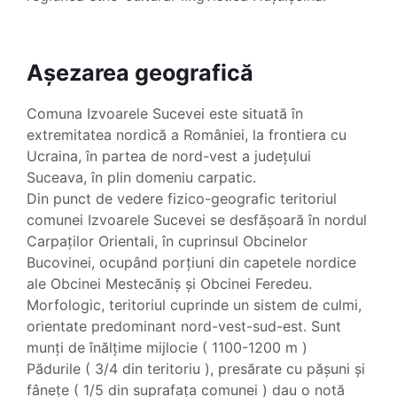
Așezarea geografică
Comuna Izvoarele Sucevei este situată în
extremitatea nordică a României, la frontiera cu
Ucraina, în partea de nord-vest a județului
Suceava, în plin domeniu carpatic.
Din punct de vedere fizico-geografic teritoriul
comunei Izvoarele Sucevei se desfășoară în nordul
Carpaților Orientali, în cuprinsul Obcinelor
Bucovinei, ocupând porțiuni din capetele nordice
ale Obcinei Mestecăniș și Obcinei Feredeu.
Morfologic, teritoriul cuprinde un sistem de culmi,
orientate predominant nord-vest-sud-est. Sunt
munți de înălțime mijlocie ( 1100-1200 m )
Pădurile ( 3/4 din teritoriu ), presărate cu pășuni și
fânețe ( 1/5 din suprafața comunei ) dau o notă