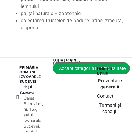
lemnului
pajiști naturale – zootehnie
colectarea fructelor de pădure: afine, zmeură,
ciuperci
LOCALIZARE
Acest conținut este blocat până când acceptați categoria corespunzătoare de cookie-uri.
PRIMĂRIA
Accept categoria Funcționalitate
LINKURI
COMUNEI
UTILE
IZVOARELE
Prezentare
SUCEVEI
generală
Județul
Suceava
Contact
Calea
Bucovinei,
Termeni și
nr. 157,
condiții
satul
Izvoarele
Sucevei,
județul