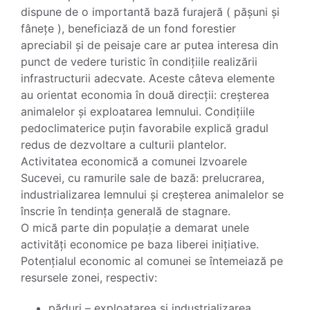
dispune de o importantă bază furajeră ( pășuni și
fânețe ), beneficiază de un fond forestier
apreciabil și de peisaje care ar putea interesa din
punct de vedere turistic în condițiile realizării
infrastructurii adecvate. Aceste câteva elemente
au orientat economia în două direcții: creșterea
animalelor și exploatarea lemnului. Condițiile
pedoclimaterice puțin favorabile explică gradul
redus de dezvoltare a culturii plantelor.
Activitatea economică a comunei Izvoarele
Sucevei, cu ramurile sale de bază: prelucrarea,
industrializarea lemnului și creșterea animalelor se
înscrie în tendința generală de stagnare.
O mică parte din populație a demarat unele
activități economice pe baza liberei inițiative.
Potențialul economic al comunei se întemeiază pe
resursele zonei, respectiv:
păduri – exploatarea și industrializarea