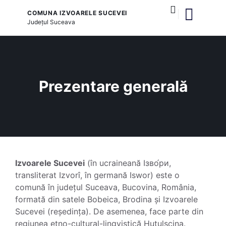
COMUNA IZVOARELE SUCEVEI
Județul
Suceava
și serviciile publice
Prezentare generală
Izvoarele Sucevei
(în ucraineană Ізво́ри,
transliterat Izvorî, în germană Iswor) este o
comună în județul Suceava, Bucovina, România,
formată din satele Bobeica, Brodina și Izvoarele
Sucevei (reședința). De asemenea, face parte din
regiunea etno-cultural-lingvistică Huțulșcina.