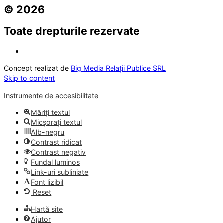
© 2026
Toate drepturile rezervate
Concept realizat de
Big Media Relații Publice SRL
Skip to content
Instrumente de accesibilitate
Măriți textul
Micșorați textul
Alb-negru
Contrast ridicat
Contrast negativ
Fundal luminos
Link-uri subliniate
Font lizibil
Reset
Hartă site
Ajutor