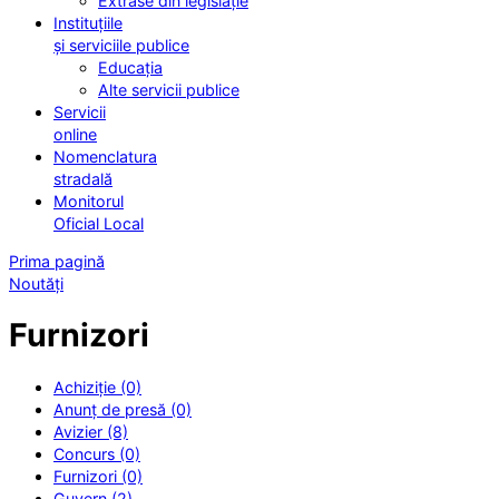
Extrase din legislație
Instituțiile
și serviciile publice
Educația
Alte servicii publice
Servicii
online
Nomenclatura
stradală
Monitorul
Oficial Local
Prima pagină
Noutăți
Furnizori
Achiziție (0)
Anunț de presă (0)
Avizier (8)
Concurs (0)
Furnizori (0)
Guvern (2)