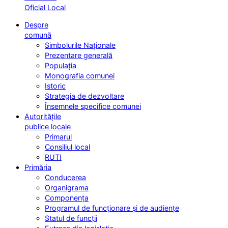
Oficial Local
Despre
comună
Simbolurile Naționale
Prezentare generală
Populația
Monografia comunei
Istoric
Strategia de dezvoltare
Însemnele specifice comunei
Autoritățile
publice locale
Primarul
Consiliul local
RUTI
Primăria
Conducerea
Organigrama
Componența
Programul de funcționare și de audiențe
Statul de funcții