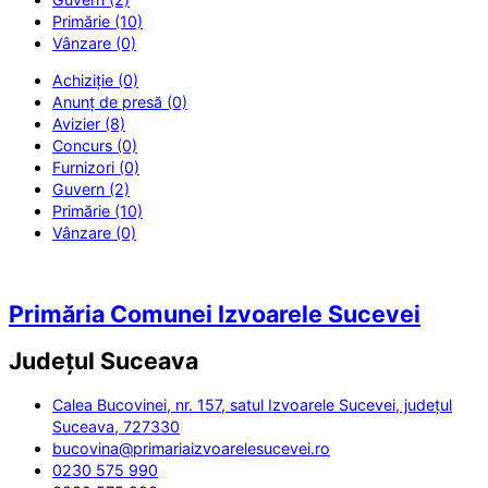
Primărie (10)
Vânzare (0)
Achiziție (0)
Anunț de presă (0)
Avizier (8)
Concurs (0)
Furnizori (0)
Guvern (2)
Primărie (10)
Vânzare (0)
Primăria Comunei Izvoarele Sucevei
Județul
Suceava
Calea Bucovinei, nr. 157, satul Izvoarele Sucevei, județul
Suceava, 727330
bucovina@primariaizvoarelesucevei.ro
0230 575 990