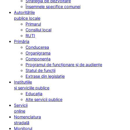
Strategia de dezvoltare
Însemnele specifice comunei
Autoritățile
publice locale
Primarul
Consiliul local
RUTI
Primăria
Conducerea
Organigrama
Componența
Programul de funcționare și de audiențe
Statul de funcții
Extrase din legislație
Instituțiile
și serviciile publice
Educația
Alte servicii publice
Servicii
online
Nomenclatura
stradală
Monitorul