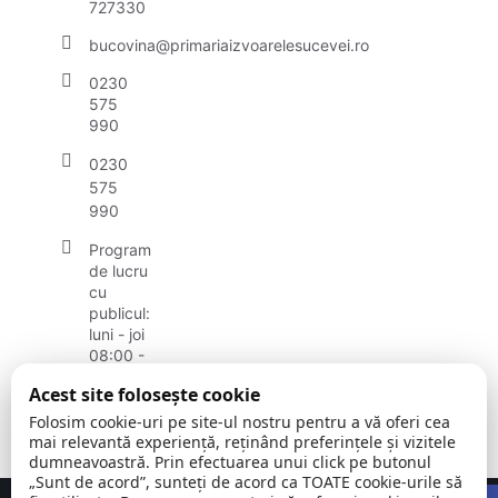
727330
bucovina@primariaizvoarelesucevei.ro
0230
575
990
0230
575
990
Program
de lucru
cu
publicul:
luni - joi
08:00 -
16:30,
Acest site folosește cookie
vineri
08:00 -
Folosim cookie-uri pe site-ul nostru pentru a vă oferi cea
14:00
mai relevantă experiență, reținând preferințele și vizitele
dumneavoastră. Prin efectuarea unui click pe butonul
„Sunt de acord”, sunteți de acord ca TOATE cookie-urile să
Open