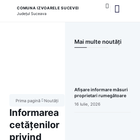
COMUNA IZVOARELE SUCEVEI
Județul
Suceava
și serviciile publice
Mai multe noutăți
Afișare informare măsuri
proprietari rumegătoare
Prima pagină
Noutăți
16 Iulie, 2026
Informarea
cetățenilor
privind