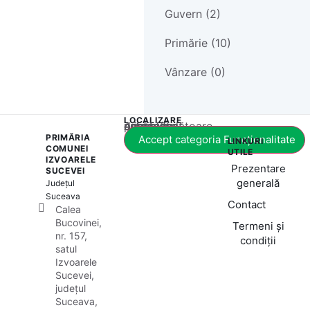
Guvern (2)
Primărie (10)
Vânzare (0)
LOCALIZARE
Acest conținut este blocat până când acceptați categoria corespunzătoare de cookie-uri.
PRIMĂRIA
Accept categoria Funcționalitate
LINKURI
COMUNEI
UTILE
IZVOARELE
Prezentare
SUCEVEI
generală
Județul
Suceava
Contact
Calea
Bucovinei,
Termeni și
nr. 157,
condiții
satul
Izvoarele
Sucevei,
județul
Suceava,