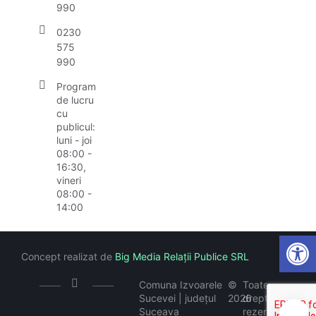
990
0230
575
990
Program
de lucru
cu
publicul:
luni - joi
08:00 -
16:30,
vineri
08:00 -
14:00
Open
Concept realizat de
Big Media Relații Publice SRL
Comuna Izvoarele
©
Toate
Sucevei | județul
2026
drepturile
Suceava
rezervate
🍪