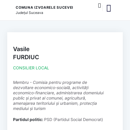
COMUNA IZVOARELE SUCEVEI
Județul
Suceava
și serviciile publice
Vasile
FURDIUC
CONSILIER LOCAL
membru - Comisia pentru programe de
dezvoltare economico-socială, activități
economico-financiare, administrarea domeniului
public și privat al comunei, agricultură,
amenajarea teritoriului și urbanism, protecția
mediului și turism
Partidul politic:
PSD (Partidul Social Democrat)