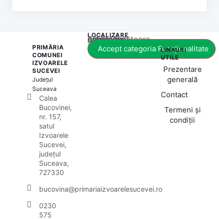
LOCALIZARE
Acest conținut este blocat până când acceptați categoria corespunzătoare de cookie-uri.
PRIMĂRIA
Accept categoria Funcționalitate
LINKURI
COMUNEI
UTILE
IZVOARELE
Prezentare
SUCEVEI
generală
Județul
Suceava
Contact
Calea
Bucovinei,
Termeni și
nr. 157,
condiții
satul
Izvoarele
Sucevei,
județul
Suceava,
727330
bucovina@primariaizvoarelesucevei.ro
0230
575