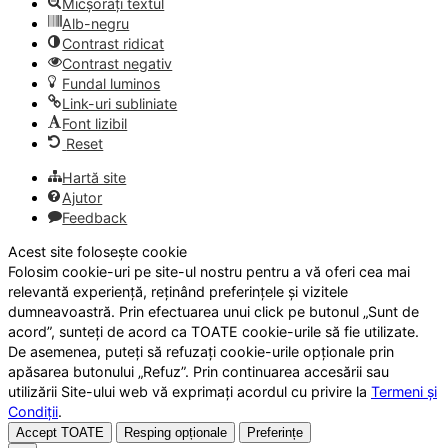
Micșorați textul
Alb-negru
Contrast ridicat
Contrast negativ
Fundal luminos
Link-uri subliniate
Font lizibil
Reset
Hartă site
Ajutor
Feedback
Acest site folosește cookie
Folosim cookie-uri pe site-ul nostru pentru a vă oferi cea mai
relevantă experiență, reținând preferințele și vizitele
dumneavoastră. Prin efectuarea unui click pe butonul „Sunt de
acord”, sunteți de acord ca TOATE cookie-urile să fie utilizate.
De asemenea, puteți să refuzați cookie-urile opționale prin
apăsarea butonului „Refuz”. Prin continuarea accesării sau
utilizării Site-ului web vă exprimați acordul cu privire la
Termeni și
Condiții
.
Accept TOATE
Resping opționale
Preferințe