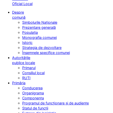
Oficial Local
Despre
comună
Simbolurile Naționale
Prezentare generală
Populația
Monografia comunei
Istoric
Strategia de dezvoltare
Însemnele specifice comunei
Autoritățile
publice locale
Primarul
Consiliul local
RUTI
Primăria
Conducerea
Organigrama
Componența
Programul de funcționare și de audiențe
Statul de funcții