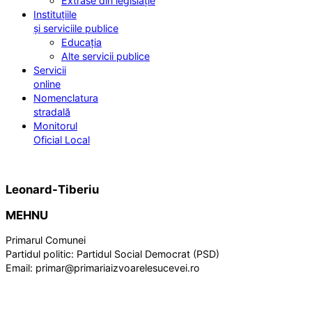
Extrase din legislație
Instituțiile
și serviciile publice
Educația
Alte servicii publice
Servicii
online
Nomenclatura
stradală
Monitorul
Oficial Local
Leonard-Tiberiu
MEHNU
Primarul Comunei
Partidul politic:
Partidul Social Democrat (PSD)
Email:
primar@primariaizvoarelesucevei.ro