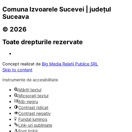
Comuna Izvoarele Sucevei | județul
Suceava
© 2026
Toate drepturile rezervate
Concept realizat de
Big Media Relații Publice SRL
Skip to content
Instrumente de accesibilitate
Măriți textul
Micșorați textul
Alb-negru
Contrast ridicat
Contrast negativ
Fundal luminos
Link-uri subliniate
Font lizibil