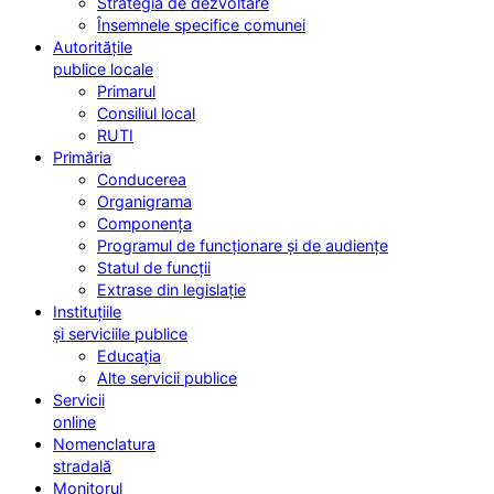
Strategia de dezvoltare
Însemnele specifice comunei
Autoritățile
publice locale
Primarul
Consiliul local
RUTI
Primăria
Conducerea
Organigrama
Componența
Programul de funcționare și de audiențe
Statul de funcții
Extrase din legislație
Instituțiile
și serviciile publice
Educația
Alte servicii publice
Servicii
online
Nomenclatura
stradală
Monitorul