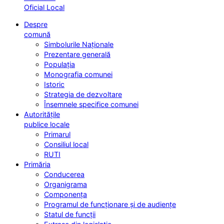
Oficial Local
Despre
comună
Simbolurile Naționale
Prezentare generală
Populația
Monografia comunei
Istoric
Strategia de dezvoltare
Însemnele specifice comunei
Autoritățile
publice locale
Primarul
Consiliul local
RUTI
Primăria
Conducerea
Organigrama
Componența
Programul de funcționare și de audiențe
Statul de funcții