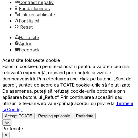
Contrast negativ
Fundal luminos
Link-uri subliniate
Font lizibil
Reset
Hartă site
Ajutor
Feedback
Acest site folosește cookie
Folosim cookie-uri pe site-ul nostru pentru a vă oferi cea mai
relevantă experiență, reținând preferințele și vizitele
dumneavoastră. Prin efectuarea unui click pe butonul „Sunt de
acord”, sunteți de acord ca TOATE cookie-urile să fie utilizate.
De asemenea, puteți să refuzați cookie-urile opționale prin
apăsarea butonului „Refuz”. Prin continuarea accesării sau
utilizării Site-ului web vă exprimați acordul cu privire la
Termeni
și Condiții
.
Accept TOATE
Resping opționale
Preferințe
🍪
Preferințe
×