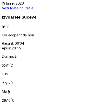
19 Iunie, 2026
Vezi toate noutățile
Izvoarele Sucevei
°
18
C
cer acoperit de nori
Răsărit: 06:04
Apus: 20:45
Duminică
°
22/11
C
Luni
°
27/12
C
Marți
°
29/16
C