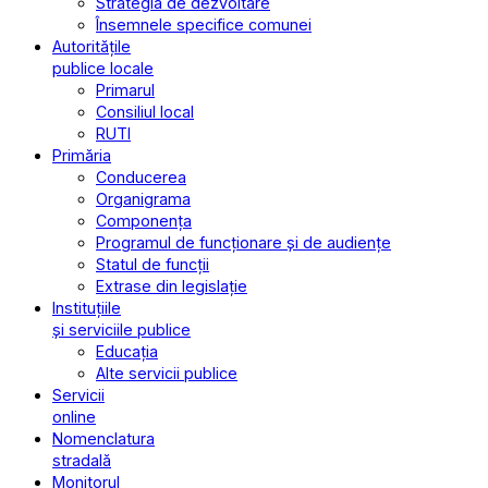
Strategia de dezvoltare
Însemnele specifice comunei
Autoritățile
publice locale
Primarul
Consiliul local
RUTI
Primăria
Conducerea
Organigrama
Componența
Programul de funcționare și de audiențe
Statul de funcții
Extrase din legislație
Instituțiile
și serviciile publice
Educația
Alte servicii publice
Servicii
online
Nomenclatura
stradală
Monitorul