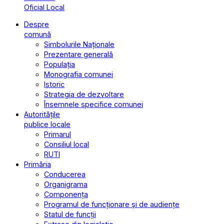
Oficial Local
Despre
comună
Simbolurile Naționale
Prezentare generală
Populația
Monografia comunei
Istoric
Strategia de dezvoltare
Însemnele specifice comunei
Autoritățile
publice locale
Primarul
Consiliul local
RUTI
Primăria
Conducerea
Organigrama
Componența
Programul de funcționare și de audiențe
Statul de funcții